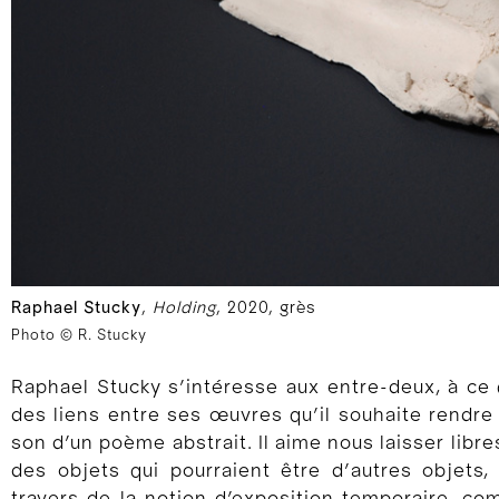
Raphael Stucky
,
Holding
, 2020, grès
Photo © R. Stucky
Raphael Stucky s’intéresse aux entre-deux, à ce qu
des liens entre ses œuvres qu’il souhaite rendr
son d’un poème abstrait. Il aime nous laisser libre
des objets qui pourraient être d’autres objets